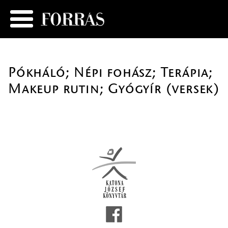
Pókháló; Népi fohász; Terápia;
Makeup rutin; Gyógyír (versek)