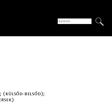
); (külsőd-belsőd);
ersek)