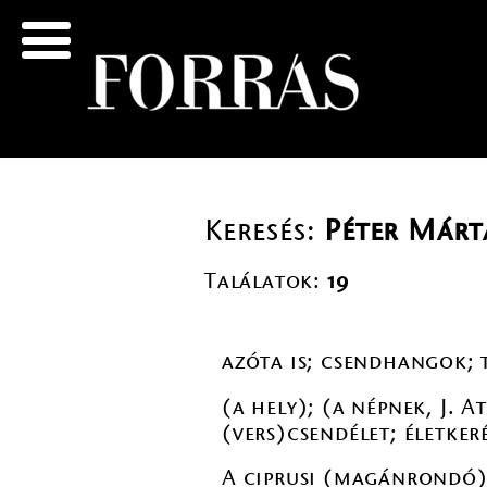
Keresés:
Péter Márt
Találatok:
19
azóta is; csendhangok; t
(a hely); (a népnek, J. 
(vers)csendélet; életke
A ciprusi (magánrondó