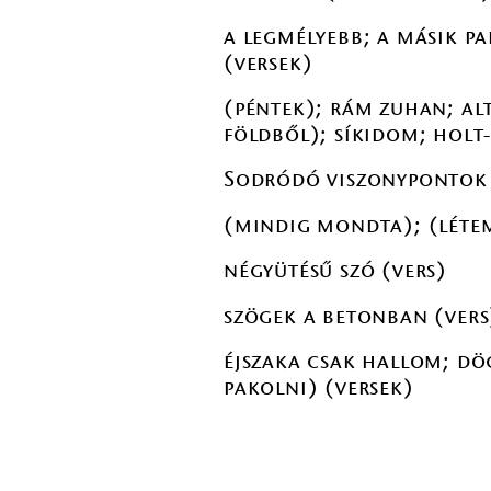
a legmélyebb; a másik par
(versek)
(péntek); rám zuhan; al
földből); síkidom; holt
Sodródó viszonypontok 
(mindig mondta); (létem 
négyütésű szó (vers)
szögek a betonban (vers
éjszaka csak hallom; dög
pakolni) (versek)