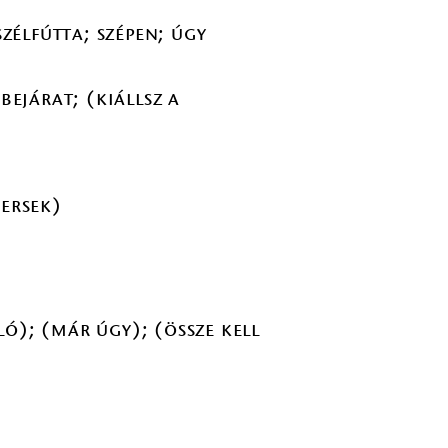
szélfútta; szépen; úgy
ejárat; (kiállsz a
versek)
ó); (már úgy); (össze kell