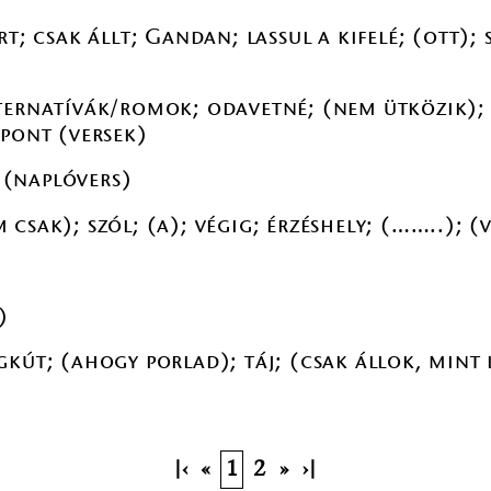
t; csak állt; Gandan; lassul a kifelé; (ott); 
ternatívák/romok; odavetné; (nem ütközik); b
-pont (versek)
(naplóvers)
csak); szól; (a); végig; érzéshely; (……..); (
)
kút; (ahogy porlad); táj; (csak állok, mint l
|‹
«
1
2
»
›|