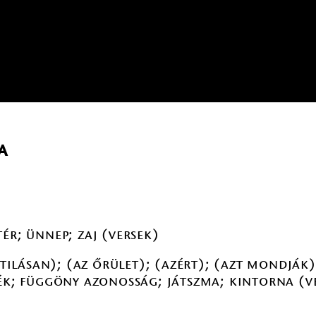
a
ér; ünnep; zaj (versek)
Attilásan); (az őrület); (azért); (azt mondják
rék; függöny azonosság; játszma; kintorna (v
)